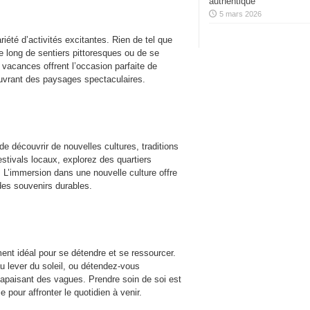
authentique
5 mars 2026
iété d’activités excitantes. Rien de tel que
 le long de sentiers pittoresques ou de se
 vacances offrent l’occasion parfaite de
écouvrant des paysages spectaculaires.
e découvrir de nouvelles cultures, traditions
estivals locaux, explorez des quartiers
e. L’immersion dans une nouvelle culture offre
 des souvenirs durables.
nt idéal pour se détendre et se ressourcer.
u lever du soleil, ou détendez-vous
 apaisant des vagues. Prendre soin de soi est
e pour affronter le quotidien à venir.