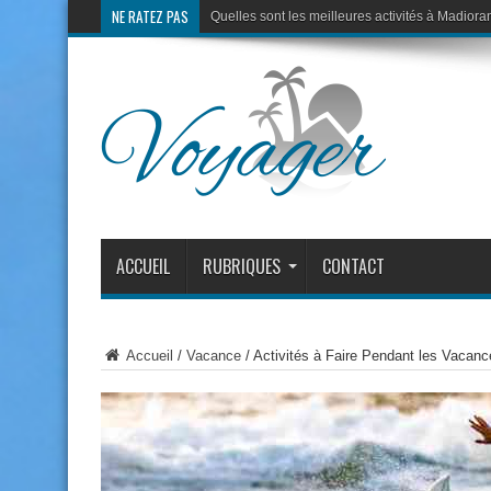
NE RATEZ PAS
Quelles sont les meilleures activités à Madiora
ACCUEIL
RUBRIQUES
CONTACT
Accueil
/
Vacance
/
Activités à Faire Pendant les Vacanc