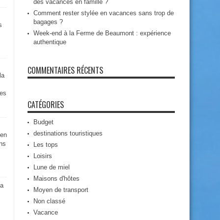
des vacances en famille ?
Comment rester stylée en vacances sans trop de
bagages ?
s
Week-end à la Ferme de Beaumont : expérience
authentique
COMMENTAIRES RÉCENTS
la
des
CATÉGORIES
Budget
destinations touristiques
 en
ns
Les tops
Loisirs
Lune de miel
Maisons d'hôtes
la
Moyen de transport
Non classé
Vacance