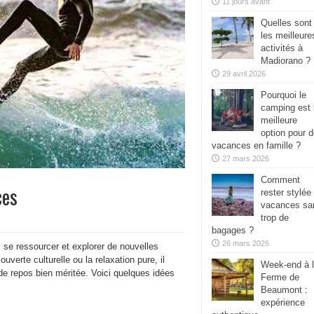
11 jours avant
Quelles sont
les meilleure
activités à
Madiorano ?
29 avril 2026
Pourquoi le
camping est 
meilleure
option pour 
vacances en famille ?
27 mars 2026
Comment
ces
rester stylée
vacances sa
trop de
bagages ?
26 mars 2026
se ressourcer et explorer de nouvelles
uverte culturelle ou la relaxation pure, il
Week-end à 
 de repos bien méritée. Voici quelques idées
Ferme de
Beaumont :
expérience