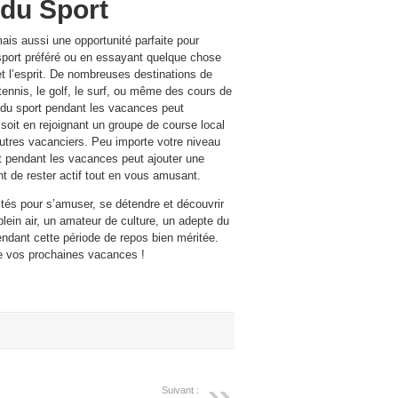
 du Sport
s aussi une opportunité parfaite pour
 sport préféré ou en essayant quelque chose
t l’esprit. De nombreuses destinations de
tennis, le golf, le surf, ou même des cours de
e du sport pendant les vacances peut
soit en rejoignant un groupe de course local
autres vacanciers. Peu importe votre niveau
ît pendant les vacances peut ajouter une
t de rester actif tout en vous amusant.
ités pour s’amuser, se détendre et découvrir
ein air, un amateur de culture, un adepte du
endant cette période de repos bien méritée.
de vos prochaines vacances !
Suivant :