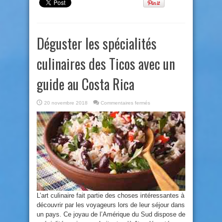
Déguster les spécialités
culinaires des Ticos avec un
guide au Costa Rica
sur
20 novembre 2018
Commentaires fermés
Déguster
les
spécialités
culinaires
des
Ticos
avec
un
guide
au
Costa
Rica
L’art culinaire fait partie des choses intéressantes à
découvrir par les voyageurs lors de leur séjour dans
un pays. Ce joyau de l’Amérique du Sud dispose de