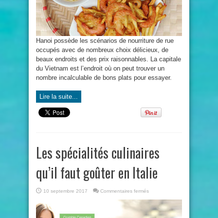
mais
moins
connus
Hanoi possède les scénarios de nourriture de rue
occupés avec de nombreux choix délicieux, de
beaux endroits et des prix raisonnables. La capitale
du Vietnam est l’endroit où on peut trouver un
nombre incalculable de bons plats pour essayer.
Lire la suite...
Les spécialités culinaires
qu’il faut goûter en Italie
sur
10 septembre 2017
Commentaires fermés
Les
spécialités
culinaires
qu’il
faut