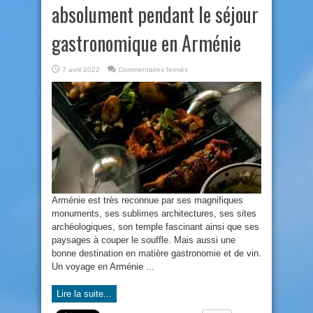
absolument pendant le séjour
gastronomique en Arménie
sur
7 avril 2022
Commentaires fermés
5
plats
à
déguster
absolument
pendant
le
séjour
gastronomique
en
Arménie
Arménie est très reconnue par ses magnifiques
monuments, ses sublimes architectures, ses sites
archéologiques, son temple fascinant ainsi que ses
paysages à couper le souffle. Mais aussi une
bonne destination en matière gastronomie et de vin.
Un voyage en Arménie ...
Lire la suite...