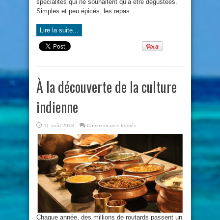
spécialités qui ne souhaitent qu’à être dégustées.
Simples et peu épicés, les repas ...
Lire la suite...
À la découverte de la culture
indienne
sur
11 août 2018
Commentaires fermés
À
la
découverte
de
la
culture
indienne
Chaque année, des millions de routards passent un