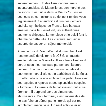
impérativement. Un des lieux connus, mais
incontournables, de Marseille est son marché aux
poissons. Il est situé dans le Vieux-Port, où les
pêcheurs et les habitants se donnent rendez-vous
régulièrement. Cet endroit est l’un des derniers
endroits symboliques de
France
. Les bateaux
amarrés dans le Vieux-Port, les authentiques
bâtiments d’époque, la mer bleue et le soleil font le
charme de cette ville. Les visiteurs sont ainsi
assurés de passer un séjour mémorable.
Après le tour du Vieux-Port et du marché, il est
recommandé de visiter le MuCEM, un musée
emblématique de Marseille. Il se situe à l’entrée du
port et séduit les touristes par son architecture
unique. Un autre monument incontournable du
patrimoine marseillais est la cathédrale de la Major.
En effet, elle offre une architecture particulière avec
ses façades à rayures et ses splendides coupoles
à l’extérieur. L’intérieur de la bâtisse est tout aussi
étonnant. Il surprend par ses dimensions
ahurissantes. Pour terminer, il est impensable de
ne pas faire un détour par le littoral, qui est tout
simplement magnifique. On peut enfin louer un