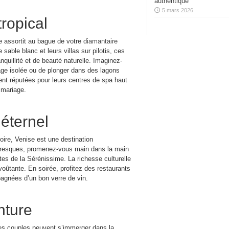
authentique
5 mars 2026
tropical
 assortit au bague de votre
diamantaire
 sable blanc et leurs villas sur pilotis, ces
nquillité et de beauté naturelle. Imaginez-
age isolée ou de plonger dans des lagons
nt réputées pour leurs centres de spa haut
 mariage.
 éternel
ire, Venise est une destination
toresques, promenez-vous main dans la main
tes de la Sérénissime. La richesse culturelle
voûtante. En soirée, profitez des restaurants
pagnées d’un bon verre de vin.
nture
Les couples peuvent s’immerger dans la