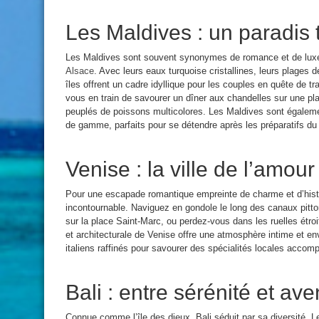
Les Maldives : un paradis 
Les Maldives sont souvent synonymes de romance et de luxe
Alsace
. Avec leurs eaux turquoise cristallines, leurs plages de
îles offrent un cadre idyllique pour les couples en quête de tra
vous en train de savourer un dîner aux chandelles sur une pl
peuplés de poissons multicolores. Les Maldives sont égaleme
de gamme, parfaits pour se détendre après les préparatifs du
Venise : la ville de l’amour
Pour une escapade romantique empreinte de charme et d’histo
incontournable. Naviguez en gondole le long des canaux pit
sur la place Saint-Marc, ou perdez-vous dans les ruelles étroi
et architecturale de Venise offre une atmosphère intime et en
italiens raffinés pour savourer des spécialités locales accom
Bali : entre sérénité et ave
Connue comme l’île des dieux, Bali séduit par sa diversité. 