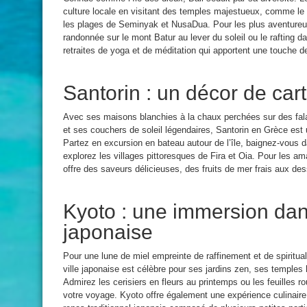
culture locale en visitant des temples majestueux, comme le
les plages de Seminyak et NusaDua. Pour les plus aventureux
randonnée sur le mont Batur au lever du soleil ou le rafting 
retraites de yoga et de méditation qui apportent une touche d
Santorin : un décor de car
Avec ses maisons blanchies à la chaux perchées sur des fal
et ses couchers de soleil légendaires, Santorin en Grèce est u
Partez en excursion en bateau autour de l’île, baignez-vous
explorez les villages pittoresques de Fira et Oia. Pour les a
offre des saveurs délicieuses, des fruits de mer frais aux de
Kyoto : une immersion dans
japonaise
Pour une lune de miel empreinte de raffinement et de spiritua
ville japonaise est célèbre pour ses jardins zen, ses temples
Admirez les cerisiers en fleurs au printemps ou les feuilles 
votre voyage. Kyoto offre également une expérience culinair