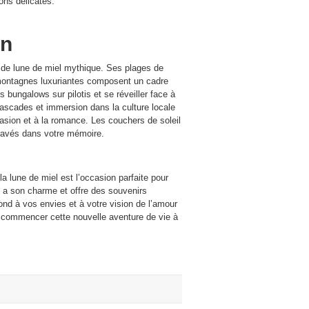
ons délicates.
en
n de lune de miel mythique. Ses plages de
s montagnes luxuriantes composent un cadre
 bungalows sur pilotis et se réveiller face à
cascades et immersion dans la culture locale
évasion et à la romance. Les couchers de soleil
gravés dans votre mémoire.
a lune de miel est l’occasion parfaite pour
 a son charme et offre des souvenirs
ond à vos envies et à votre vision de l’amour
ur commencer cette nouvelle aventure de vie à