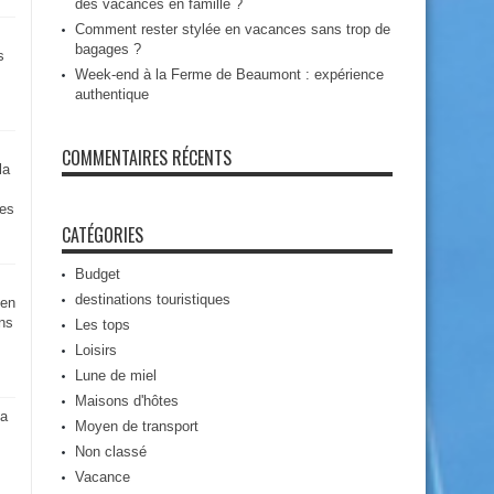
des vacances en famille ?
Comment rester stylée en vacances sans trop de
bagages ?
s
Week-end à la Ferme de Beaumont : expérience
authentique
COMMENTAIRES RÉCENTS
la
des
CATÉGORIES
Budget
destinations touristiques
 en
ns
Les tops
Loisirs
Lune de miel
Maisons d'hôtes
la
Moyen de transport
Non classé
Vacance