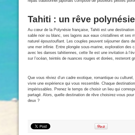
repas traditionnel japonais composé de plusieurs petites porti
Tahiti : un rêve polynési
Au cœur de la Polynésie française, Tahiti est une destinatio
sable noir ou blanc, ses lagons aux eaux cristallines et se
naturel époustouflant. Les couples peuvent séjourner dans des
une mer infinie. Entre plongée sous-marine, exploration des 
avec les danses tahitiennes, cette île est une invitation à l’
sur l’océan, teintés de nuances rouges et dorées, resteront 
Que vous rêviez d’un cadre exotique, romantique ou culturel, l
vivre une expérience qui vous ressemble. Chaque destination
impérissables. Prenez le temps de choisir un lieu qui corresp
partagé. Alors, quelle destination de rêve choisirez-vous po
deux ?