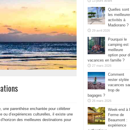
13 jours avant
Quelles sont
les meilleure
activités à
Madiorano ?
29 avril 2026
Pourquoi le
camping est 
meilleure
option pour 
vacances en famille ?
27 mars 2026
Comment
rester stylée
nations
vacances sa
trop de
bagages ?
26 mars 2026
e, une parenthèse enchantée pour célébrer
Week-end à 
 ou d’expériences culturelles, il existe une
Ferme de
 d’horizon des meilleures destinations pour
Beaumont :
expérience