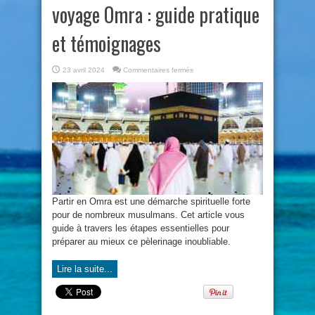
voyage Omra : guide pratique
et témoignages
sur
23 avril 2024
Commentaires fermés
L’essentiel
pour
organiser
son
voyage
Omra
:
guide
pratique
et
témoignages
Partir en Omra est une démarche spirituelle forte
pour de nombreux musulmans. Cet article vous
guide à travers les étapes essentielles pour
préparer au mieux ce pèlerinage inoubliable.
Lire la suite...