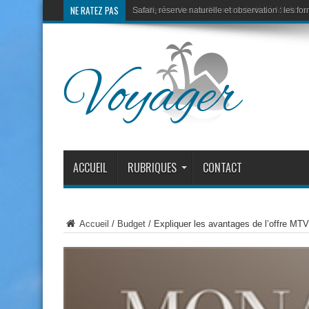
NE RATEZ PAS
Safari, réserve naturelle et observation : les f
Quelles sont les meilleures activités à Madiora
ACCUEIL
RUBRIQUES
CONTACT
Accueil
/
Budget
/
Expliquer les avantages de l’offre MT