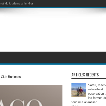
ormes du tourisme animalier
no ?
ARTICLES RÉCENTS
V Club Business
Safari, réser
naturelle et
observation :
les formes d
tourisme animalier