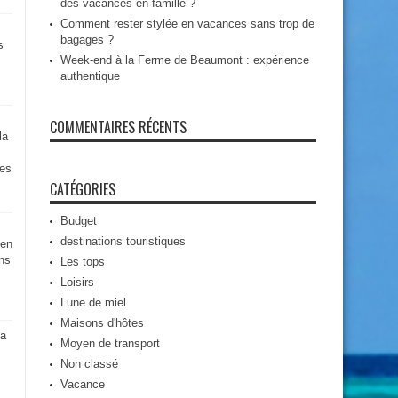
des vacances en famille ?
Comment rester stylée en vacances sans trop de
bagages ?
s
Week-end à la Ferme de Beaumont : expérience
authentique
COMMENTAIRES RÉCENTS
la
des
CATÉGORIES
Budget
destinations touristiques
 en
ns
Les tops
Loisirs
Lune de miel
Maisons d'hôtes
la
Moyen de transport
Non classé
Vacance