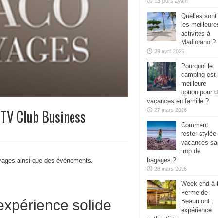
13 jours avant
Quelles sont
les meilleure
activités à
Madiorano ?
29 avril 2026
Pourquoi le
camping est 
meilleure
option pour 
vacances en famille ?
 MTV Club Business
27 mars 2026
Comment
rester stylée
vacances sa
trop de
bagages ?
oyages ainsi que des événements.
26 mars 2026
Week-end à 
Ferme de
expérience solide
Beaumont :
expérience