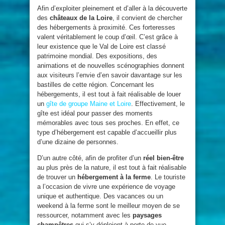
Afin d’exploiter pleinement et d’aller à la découverte
des
châteaux de la Loire
, il convient de chercher
des hébergements à proximité. Ces forteresses
valent véritablement le coup d’œil. C’est grâce à
leur existence que le Val de Loire est classé
patrimoine mondial. Des expositions, des
animations et de nouvelles scénographies donnent
aux visiteurs l’envie d’en savoir davantage sur les
bastilles de cette région. Concernant les
hébergements, il est tout à fait réalisable de louer
un
gîte de groupe Maine et Loire
. Effectivement, le
gîte est idéal pour passer des moments
mémorables avec tous ses proches. En effet, ce
type d’hébergement est capable d’accueillir plus
d’une dizaine de personnes.
D’un autre côté, afin de profiter d’un
réel bien-être
au plus près de la nature, il est tout à fait réalisable
de trouver un
hébergement à la ferme
. Le touriste
a l’occasion de vivre une expérience de voyage
unique et authentique. Des vacances ou un
weekend à la ferme sont le meilleur moyen de se
ressourcer, notamment avec les
paysages
champêtres
qui s’y déploient à perte de vue.