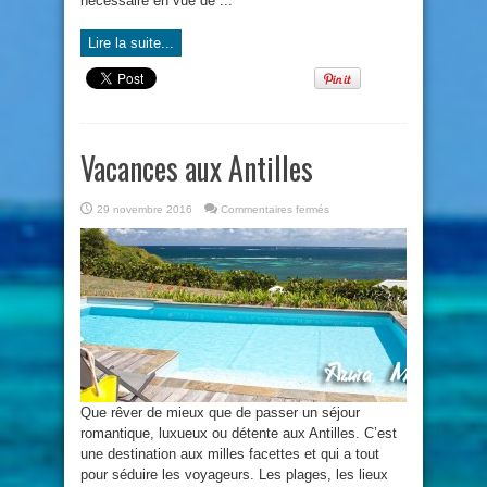
nécessaire en vue de ...
Lire la suite...
Vacances aux Antilles
sur
29 novembre 2016
Commentaires fermés
Vacances
aux
Antilles
Que rêver de mieux que de passer un séjour
romantique, luxueux ou détente aux Antilles. C’est
une destination aux milles facettes et qui a tout
pour séduire les voyageurs. Les plages, les lieux