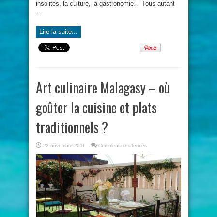
insolites, la culture, la gastronomie… Tous autant
...
Lire la suite...
Art culinaire Malagasy – où
goûter la cuisine et plats
traditionnels ?
sur
22 novembre 2016
Commentaires fermés
Art
culinaire
Malagasy
–
où
goûter
la
cuisine
et
plats
traditionnels
?