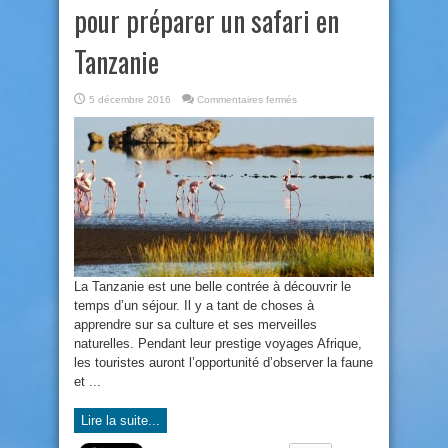
pour préparer un safari en
Tanzanie
sur
5 décembre 2016
Commentaires fermés
Quelques
informations
utiles
pour
préparer
un
safari
en
Tanzanie
La Tanzanie est une belle contrée à découvrir le
temps d’un séjour. Il y a tant de choses à
apprendre sur sa culture et ses merveilles
naturelles. Pendant leur prestige voyages Afrique,
les touristes auront l’opportunité d’observer la faune
et ...
Lire la suite...