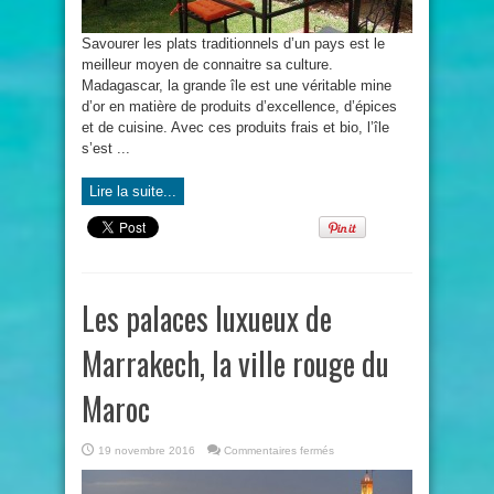
Savourer les plats traditionnels d’un pays est le
meilleur moyen de connaitre sa culture.
Madagascar, la grande île est une véritable mine
d’or en matière de produits d’excellence, d’épices
et de cuisine. Avec ces produits frais et bio, l’île
s’est ...
Lire la suite...
Les palaces luxueux de
Marrakech, la ville rouge du
Maroc
sur
19 novembre 2016
Commentaires fermés
Les
palaces
luxueux