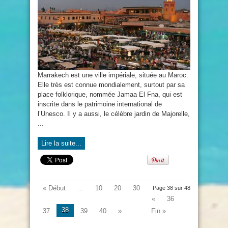
de
Marrakech,
la
ville
rouge
du
Maroc
Marrakech est une ville impériale, située au Maroc.
Elle très est connue mondialement, surtout par sa
place folklorique, nommée Jamaa El Fna, qui est
inscrite dans le patrimoine international de
l’Unesco. Il y a aussi, le célèbre jardin de Majorelle,
...
Lire la suite...
« Début
...
10
20
30
Page 38 sur 48
«
36
38
37
39
40
»
...
Fin »