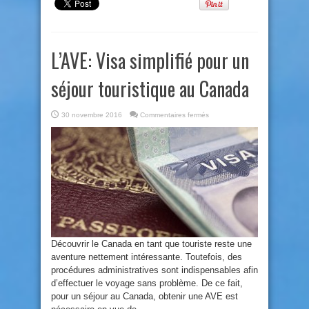
L’AVE: Visa simplifié pour un
séjour touristique au Canada
sur
30 novembre 2016
Commentaires fermés
L’AVE:
Visa
simplifié
pour
un
séjour
touristique
au
Canada
Découvrir le Canada en tant que touriste reste une
aventure nettement intéressante. Toutefois, des
procédures administratives sont indispensables afin
d’effectuer le voyage sans problème. De ce fait,
pour un séjour au Canada, obtenir une AVE est